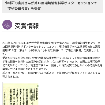
小林研の宮川さんが第15回環境情報科学ポスターセッションで
「学術委員長賞」を受賞
受賞情報
2018年12月17日に日本大学会館大講堂(東京)で開催された、環境情報科学センター第
15回環境情報科学ポスターセッションにおいて、環境情報学府人工環境専攻博士課程
前期1年の宮川涼さん（指導教員：小林剛准教授）が「学術委員長賞」を受賞しまし
た。
受賞となった研究課題は「浄化困難な粘性土壌中クロロエチレン類の効率的加温浄化
手法の開発－物質別の加温浄化促進メカニズムの解明－」であり、実際の土壌汚染現
場で問題となっている、高濃度で粘土中に残留した汚染物質の浄化のための溶出挙動を
実験研究により明らかにしたものです。
ポスター発表を行い、研究内容およびポスターや質疑応答が優れているものとして表
彰されました。